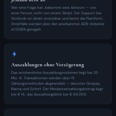
Wer eine Frage hat, bekommt eine Antwort — von
einer Person, nicht von einem Skript. Der Support bei
Slotlords ist direkt erreichbar und kennt die Plattform.
Streitfälle werden über den anerkannten ADR-Anbieter
eCOGRA geregelt.
Auszahlungen ohne Verzögerung
Das wöchentliche Auszahlungsvolumen liegt bei 35
Mio. €. Transaktionen werden über 15
Zahlungsmethoden abgewickelt — darunter Giropay,
Klarna und Sofort. Der Mindesteinzahlungsbetrag liegt
bei € 14, das Auszahlungslimit bei € 65.000.