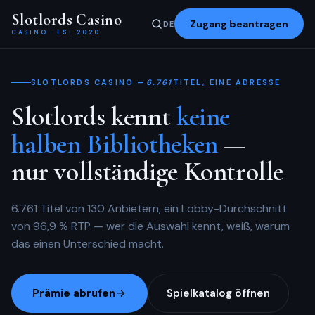
Slotlords Casino
Zugang beantragen
DE
CASINO · EST 2020
SLOTLORDS CASINO —
6.761
TITEL, EINE ADRESSE
Slotlords kennt
keine
halben Bibliotheken
—
nur vollständige Kontrolle
6.761 Titel von 130 Anbietern, ein Lobby-Durchschnitt
von 96,9 % RTP — wer die Auswahl kennt, weiß, warum
das einen Unterschied macht.
Prämie abrufen
Spielkatalog öffnen