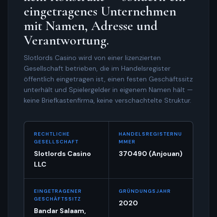
eingetragenes Unternehmen
mit Namen, Adresse und
Verantwortung.
Slotlords Casino wird von einer lizenzierten
Gesellschaft betrieben, die im Handelsregister
öffentlich eingetragen ist, einen festen Geschäftssitz
unterhält und Spielergelder in eigenem Namen hält —
keine Briefkastenfirma, keine verschachtelte Struktur.
RECHTLICHE
HANDELSREGISTERNU
GESELLSCHAFT
MMER
Slotlords Casino
370490 (Anjouan)
LLC
EINGETRAGENER
GRÜNDUNGSJAHR
GESCHÄFTSSITZ
2020
Bandar Salaam,