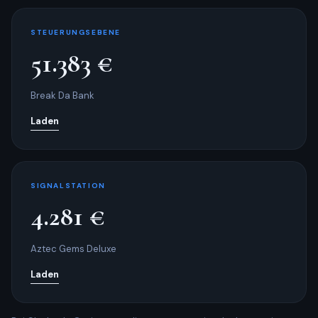
STEUERUNGSEBENE
51.383 €
Break Da Bank
Laden
SIGNALSTATION
4.281 €
Aztec Gems Deluxe
Laden