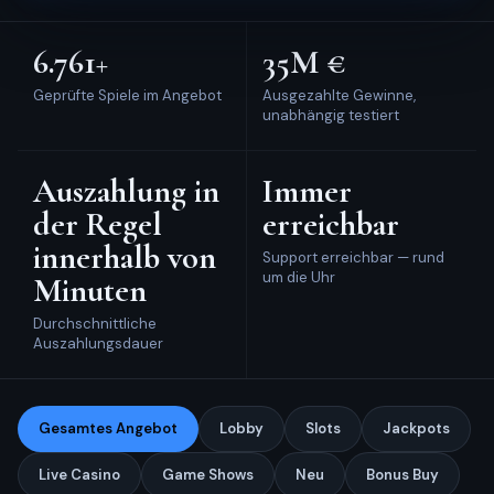
6.761+
35M €
Geprüfte Spiele im Angebot
Ausgezahlte Gewinne,
unabhängig testiert
Auszahlung in
Immer
der Regel
erreichbar
innerhalb von
Support erreichbar — rund
um die Uhr
Minuten
Durchschnittliche
Auszahlungsdauer
Gesamtes Angebot
Lobby
Slots
Jackpots
Live Casino
Game Shows
Neu
Bonus Buy