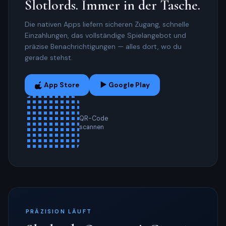
Slotlords. Immer in der Tasche.
Die nativen Apps liefern sicheren Zugang, schnelle
Einzahlungen, das vollständige Spielangebot und
präzise Benachrichtigungen — alles dort, wo du
gerade stehst.
App Store
Google Play
QR-Code
scannen
PRÄZISION LÄUFT