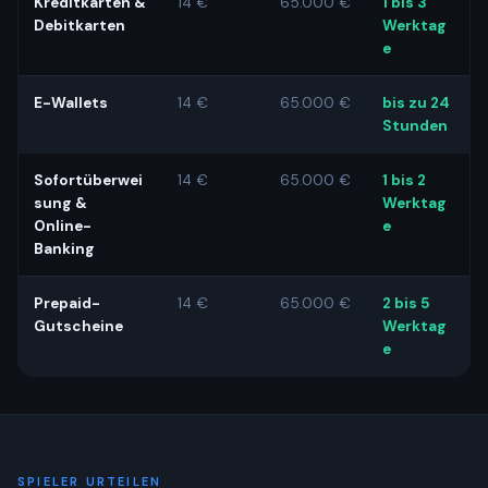
Kreditkarten &
14 €
65.000 €
1 bis 3
Debitkarten
Werktag
e
E-Wallets
14 €
65.000 €
bis zu 24
Stunden
Sofortüberwei
14 €
65.000 €
1 bis 2
sung &
Werktag
Online-
e
Banking
Prepaid-
14 €
65.000 €
2 bis 5
Gutscheine
Werktag
e
SPIELER URTEILEN