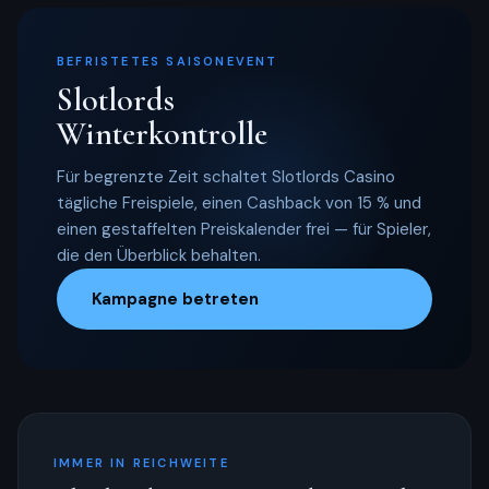
BEFRISTETES SAISONEVENT
Slotlords
Winterkontrolle
Für begrenzte Zeit schaltet Slotlords Casino
tägliche Freispiele, einen Cashback von 15 % und
einen gestaffelten Preiskalender frei — für Spieler,
die den Überblick behalten.
Kampagne betreten
IMMER IN REICHWEITE